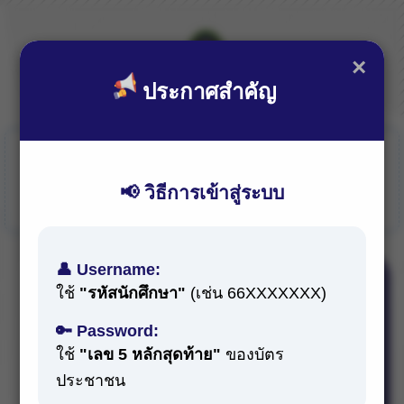
×
ประกาศสำคัญ
การจัดเก็บข้อมูลภาวะการมีงานทำของบัณฑิต เป็นไปตามนโยบายของ
กระทรวงการอุดมศึกษา วิทยาศาสตร์ วิจัยและนวัตกรรม (อว.)
📢 วิธีการเข้าสู่ระบบ
เพื่อประโยชน์ในการวางแผนการศึกษา ข้อมูลท่านจะปลอดภัยตาม
มาตรฐาน PDPA
👤 Username:
ใช้
"รหัสนักศึกษา"
(เช่น 66XXXXXXX)
Login
🔑 Password:
ประกาศ
ใช้
"เลข 5 หลักสุดท้าย"
ของบัตร
ประชาชน
ตรวจสอบ