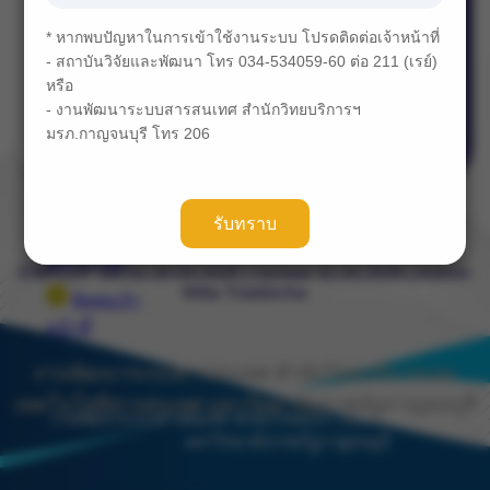
รายชื่อ
* หากพบปัญหาในการเข้าใช้งานระบบ โปรดติดต่อเจ้าหน้าที่
ข้อมูลสถิติ
- สถาบันวิจัยและพัฒนา โทร 034-534059-60 ต่อ 211 (เรย์)
หรือ
คู่มือการใช้
- งานพัฒนาระบบสารสนเทศ สำนักวิทยบริการฯ
งาน
มรภ.กาญจนบุรี โทร 206
คำถามที่พบ
บ่อย
รับทราบ
ความคิดเห็น
ต่อเว็บไซต์
EMPLOY Ver.02.20.04.2026 | Update 01.04.2026 | Admin
Nitta Traidecha
ติดต่อเจ้า
หน้าที่
งานพัฒนาระบบสารสนเทศ สำนักวิทยบริการและ
เทคโนโลยีสารสนเทศ มหาวิทยาลัยราชภัฏกาญจนบุรี